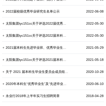
2022届校级优秀毕业研究生名单公示
2022-06-08
太阳集团tyc151cc关于评选2022届优秀毕业研究生的通知
2022-05-30
太阳集团tyc151cc关于评选2022届本科先进毕业班、优秀毕业生的通知
2022-05-30
2021届本科生先进毕业班、优秀毕业生推荐结果公示
2021-05-29
太阳集团tyc151cc关于评选2021届本科先进毕业班、优秀毕业生的通知
2021-05-18
关于 2021 届本科生毕业生委员会成员组成的通知
2020-10-28
2020年本科生“优秀毕业生”及“先进毕业班” 推荐结果公示
2020-06-10
永业行2018年上半年实习生招聘简章
2018-04-28