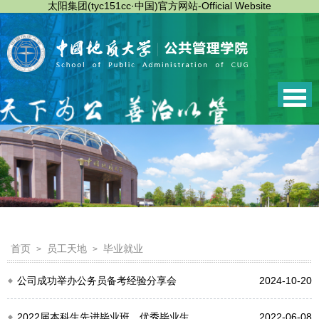
太阳集团(tyc151cc·中国)官方网站-Official Website
首页
员工天地
毕业就业
>
>
公司成功举办公务员备考经验分享会
2024-10-20
2022届本科生先进毕业班、优秀毕业生名单公示
2022-06-08