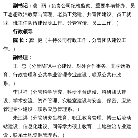
副书记：
龚 丽（负责公司纪检监察、重要事项督办、员
工思想政治教育与管理、老员工党建、共青团建设、员工就
业、班主任队伍建设等工作。分管宣传、员工工作。）
行政领导
院 长：
龚 健（主持公司行政工作，分管团队建设工
作。）
副经理：
王 忠（分管MPA中心建设、对外合作事务、非学历教
育、行政管理和公共事业管理专业建设，联系公共行政
系。）
李世祥（分管科学研究、科研平台建设、科研团队建
设、学术交流、资产管理、实验室建设与安全、保密、应急
管理专业建设，联系应急管理系。）
朱江洪（分管研究生教育、职工教育管理、博士后流动
站建设、信息化建设、同等学力硕士教育、土地整治专业建
设，联系土地资源管理系。）